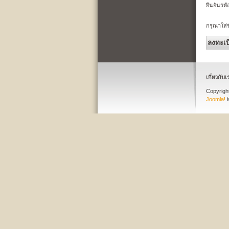
ยืนยันรหั
กรุณาใส่ข
ลงทะเบ
เกี่ยวกับเ
Copyrig
Joomla!
i