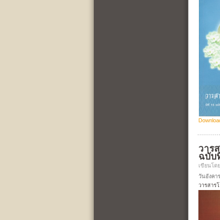
Downloa
วาร
ฉบับที
เขียนโด
วันอังคาร
วารสารโร