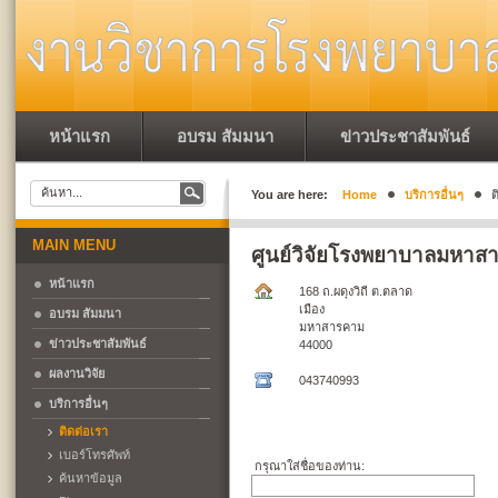
หน้าแรก
อบรม สัมมนา
ข่าวประชาสัมพันธ์
You are here:
Home
บริการอื่นๆ
ต
MAIN MENU
ศูนย์วิจัยโรงพยาบาลมหาส
หน้าแรก
168 ถ.ผดุงวิถี ต.ตลาด
เมือง
อบรม สัมมนา
มหาสารคาม
ข่าวประชาสัมพันธ์
44000
ผลงานวิจัย
043740993
บริการอื่นๆ
ติดต่อเรา
เบอร์โทรศัพท์
กรุณาใส่ชื่อของท่าน:
ค้นหาข้อมูล