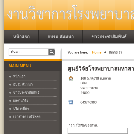
หน้าแรก
อบรม สัมมนา
ข่าวประชาสัมพันธ์
You are here:
Home
ติดต่อเรา
MAIN MENU
ศูนย์วิจัยโรงพยาบาลมหาส
หน้าแรก
168 ถ.ผดุงวิถี ต.ตลาด
เมือง
อบรม สัมมนา
มหาสารคาม
ข่าวประชาสัมพันธ์
44000
ผลงานวิจัย
043740993
บริการอื่นๆ
เอกสารดาวน์โหลด
กรุณาใส่ชื่อของท่าน: